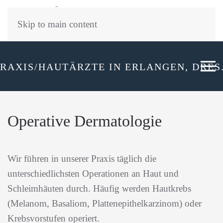
PRIVATÄRZTLICHE HAUTARZTPRAXIS in Erlangen
Dr. med. Claudia Dieckmann · Dr. med. Detlef Dieckmann ­
Skip to main content
Allee am Röthelheimpark 6 · 91052 Erlangen
Operative Dermatologie
Wir führen in unserer Praxis täglich die
unterschiedlichsten Operationen an Haut und
Schleimhäuten durch. Häufig werden Hautkrebs
(Melanom, Basaliom, Plattenepithelkarzinom) oder
Krebsvorstufen operiert.