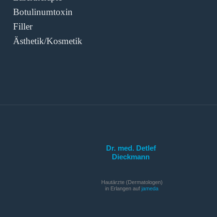
Botulinumtoxin
Filler
Ästhetik/­Kosmetik
Dr. med. Detlef
Dieckmann
Hautärzte (Dermatologen)
in Erlangen auf
jameda